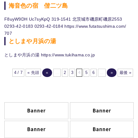
海音色の宿 偕二ツ島
F8uyW9DH Uc7syKpQ 319-1541 北茨城市磯原町磯原2553
0293-42-0183 0293-42-0184 https://www.futatsushima.com/
707
としまや月浜の湯
としまや月浜の湯 https://www.tukihama.co.jp
4 / 7
« 先頭
«
...
2
3
4
5
6
...
»
最後 »