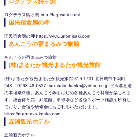
ログテラス鰐ヶ渕
ログテラス鰐ヶ渕 http://log-wani.com/
国民宿舎鵜の岬
国民宿舎鵜の岬 https://www.unomisaki.com
あんこうの宿まるみつ旅館
あんこうの宿まるみつ旅館
(株)まるたか観光まるたか観光旅館
(株)まるたか観光まるたか観光旅館 319-1701 北茨城市平潟町
243 0293-46-0527 marutaka_kanko@yahoo.co.jp 平潟港直送
の本場磯料理、あんこう鍋をはじめ各種あんこう料理が楽しめま
す。総合体育館、武道館、卓球場など各種スポーツ施設を所有し
ており、合宿や研修会にもご利用いただけます。
https://marutaka-kanko.com
五浦観光ホテル
五浦観光ホテル