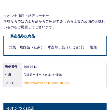
イオン土浦店・銘店コーナー
茨城ならではの土産品からご家庭で楽しめる上質の茨城の美味し
いものをご用意してございます。
県産品取扱商品
惣菜・嗜好品（紅茶）・水産加工品（しじみ汁）・麺類
郵便番号
300-0811
住所
茨城県土浦市上高津367番地
ＵＲＬ
https://www.aeon.jp/sc/tsuchiura/
イオンつくば店