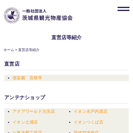
Skip
to
toggl
content
navig
直営店等紹介
ホーム
>
直営店等紹介
直営店
偕楽園 見晴亭
アンテナショップ
アクアワールド大洗店
イオン水戸内原店
イオン土浦店
イオンつくば店
お菓子夢工場店
茨城空港売店