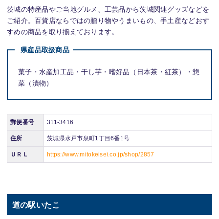
茨城の特産品やご当地グルメ、工芸品から茨城関連グッズなどを
ご紹介。百貨店ならではの贈り物やうまいもの、手土産などおす
すめの商品を取り揃えております。
県産品取扱商品
菓子・水産加工品・干し芋・嗜好品（日本茶・紅茶）・惣
菜（漬物）
郵便番号
311-3416
住所
茨城県水戸市泉町1丁目6番1号
ＵＲＬ
https://www.mitokeisei.co.jp/shop/2857
道の駅いたこ