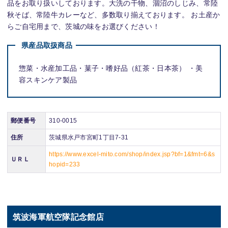
品をお取り扱いしております。大洗の干物、涸沼のしじみ、常陸
秋そば、常陸牛カレーなど、多数取り揃えております。 お土産か
らご自宅用まで、茨城の味をお選びください！
県産品取扱商品
惣菜・水産加工品・菓子・嗜好品（紅茶・日本茶） ・美
容スキンケア製品
郵便番号
310-0015
住所
茨城県水戸市宮町1丁目7-31
https://www.excel-mito.com/shop/index.jsp?bf=1&fmt=6&s
ＵＲＬ
hopid=233
筑波海軍航空隊記念館店