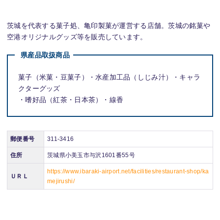
茨城を代表する菓子処、亀印製菓が運営する店舗。茨城の銘菓や
空港オリジナルグッズ等を販売しています。
県産品取扱商品
菓子（米菓・豆菓子）・水産加工品（しじみ汁）・キャラ
クターグッズ
・嗜好品（紅茶・日本茶）・線香
郵便番号
311-3416
住所
茨城県小美玉市与沢1601番55号
https://www.ibaraki-airport.net/facilities/restaurant-shop/ka
ＵＲＬ
mejirushi/