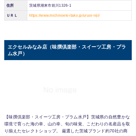
住所
茨城県潮来市前川1326-1
ＵＲＬ
https://www.michinoeki-itako.jp/uruoi-niji/
エクセルみなみ店（味撰倶楽部・スイーツ工房・プラ
ム水戸）
【味撰倶楽部・スイーツ工房・プラム水戸】茨城県の自然豊かな
環境で育った海の幸、山の幸、旬の味覚、こだわりの名産品を取
り揃えたセレクトショップ。 厳選した茨城ブランド約70社の商