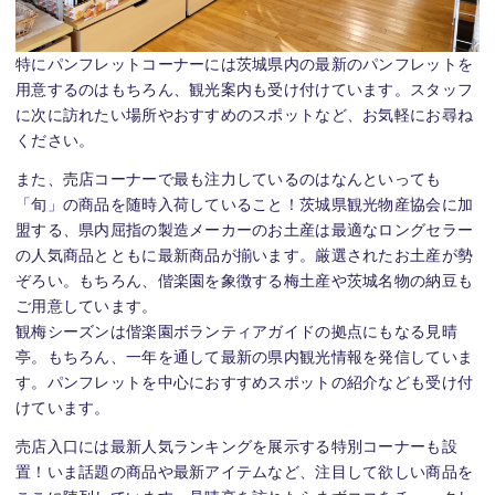
特にパンフレットコーナーには茨城県内の最新のパンフレットを
用意するのはもちろん、観光案内も受け付けています。スタッフ
に次に訪れたい場所やおすすめのスポットなど、お気軽にお尋ね
ください。
また、売店コーナーで最も注力しているのはなんといっても
「旬」の商品を随時入荷していること！茨城県観光物産協会に加
盟する、県内屈指の製造メーカーのお土産は最適なロングセラー
の人気商品とともに最新商品が揃います。厳選されたお土産が勢
ぞろい。もちろん、偕楽園を象徴する梅土産や茨城名物の納豆も
ご用意しています。
観梅シーズンは偕楽園ボランティアガイドの拠点にもなる見晴
亭。もちろん、一年を通して最新の県内観光情報を発信していま
す。パンフレットを中心におすすめスポットの紹介なども受け付
けています。
売店入口には最新人気ランキングを展示する特別コーナーも設
置！いま話題の商品や最新アイテムなど、注目して欲しい商品を