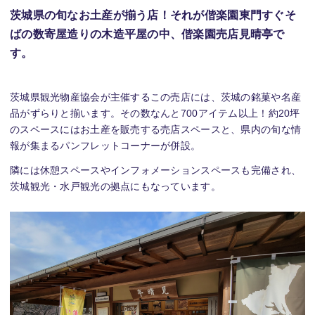
茨城県の旬なお土産が揃う店！それが偕楽園東門すぐそ
ばの数寄屋造りの木造平屋の中、偕楽園売店見晴亭で
す。
茨城県観光物産協会が主催するこの売店には、茨城の銘菓や名産
品がずらりと揃います。その数なんと700アイテム以上！約20坪
のスペースにはお土産を販売する売店スペースと、県内の旬な情
報が集まるパンフレットコーナーが併設。
隣には休憩スペースやインフォメーションスペースも完備され、
茨城観光・水戸観光の拠点にもなっています。