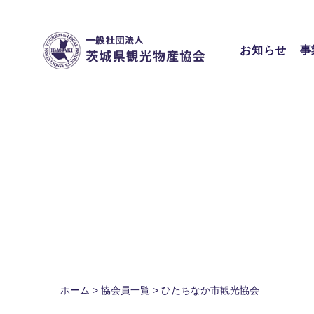
Skip
to
content
お知らせ
事
ホーム
>
協会員一覧
>
ひたちなか市観光協会