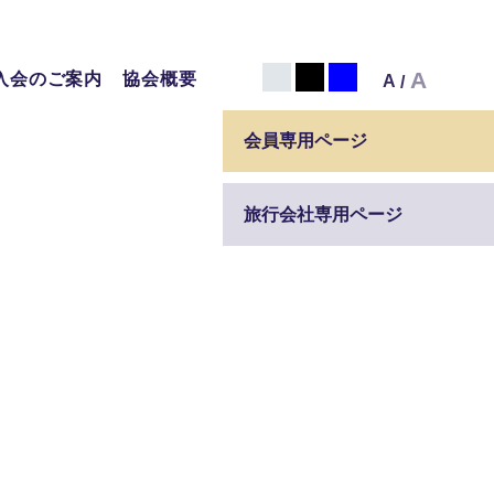
白
黒
青
A
入会のご案内
協会概要
A
/
会員専用ページ
旅行会社専用ページ