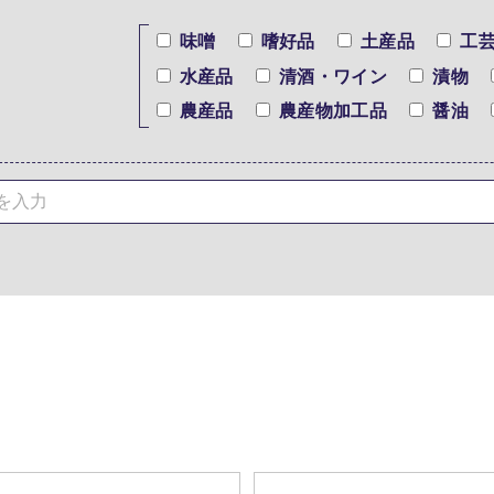
味噌
嗜好品
土産品
工
水産品
清酒・ワイン
漬物
農産品
農産物加工品
醤油