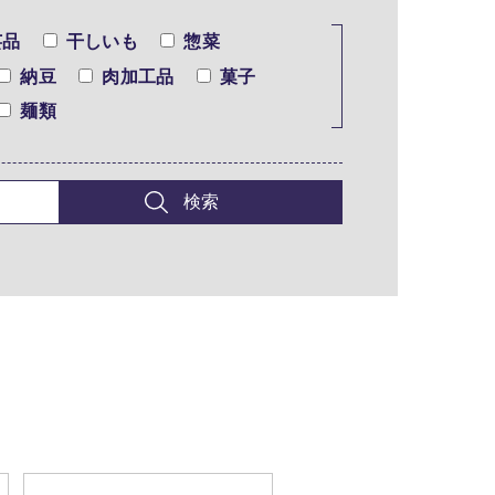
芸品
干しいも
惣菜
納豆
肉加工品
菓子
麺類