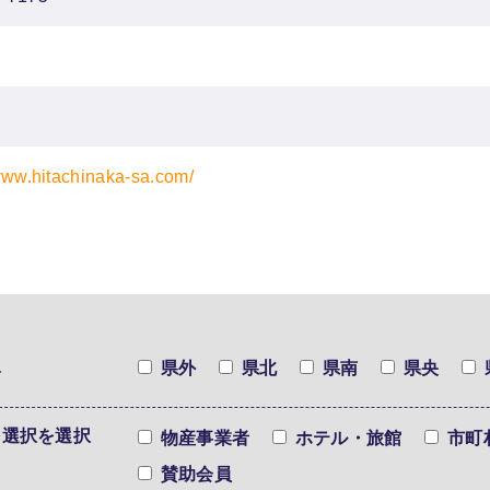
/www.hitachinaka-sa.com/
択
県外
県北
県南
県央
を選択を選択
物産事業者
ホテル・旅館
市町
賛助会員