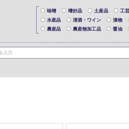
味噌
嗜好品
土産品
工
水産品
清酒・ワイン
漬物
農産品
農産物加工品
醤油