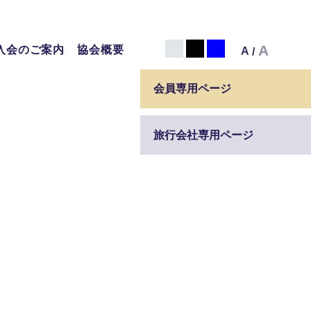
白
黒
青
A
入会のご案内
協会概要
A
/
会員専用ページ
旅行会社専用ページ