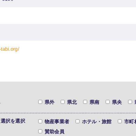
-tabi.org/
択
県外
県北
県南
県央
を選択を選択
物産事業者
ホテル・旅館
市町
賛助会員