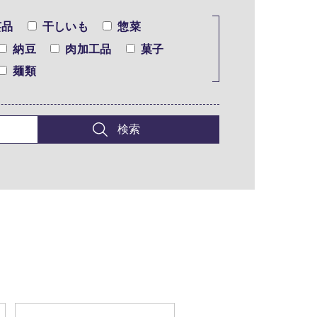
芸品
干しいも
惣菜
納豆
肉加工品
菓子
麺類