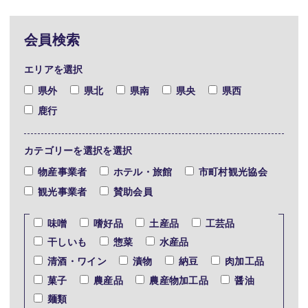
会員検索
エリアを選択
県外
県北
県南
県央
県西
鹿行
カテゴリーを選択を選択
物産事業者
ホテル・旅館
市町村観光協会
観光事業者
賛助会員
味噌
嗜好品
土産品
工芸品
干しいも
惣菜
水産品
清酒・ワイン
漬物
納豆
肉加工品
菓子
農産品
農産物加工品
醤油
麺類