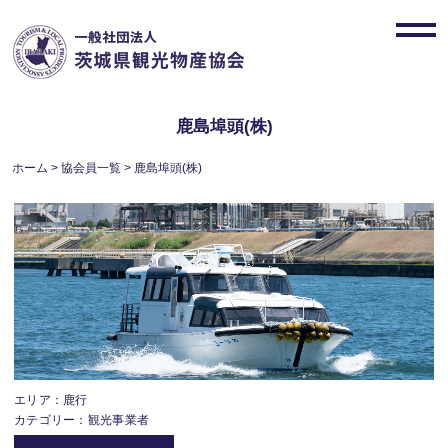
Skip
to
toggl
content
navig
鹿島埠頭(株)
ホーム
>
協会員一覧
>
鹿島埠頭(株)
エリア：鹿行
カテゴリー：観光事業者