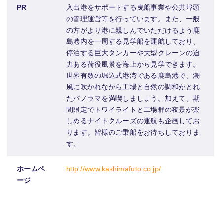
PR
入出港をサポートする曳船事業や公共埠頭
の管理運営等を行っています。また、一般
の方がより港に親しんでいただけるよう鹿
島港内を一周する見学船を運航しており、
停泊する巨大タンカーや大型クレーンの迫
力ある荷役風景を海上から見学できます。
世界有数の堀込式港湾である鹿島港で、潮
風に吹かれながら工場と自然の調和がとれ
たパノラマを満喫しましょう。加えて、期
間限定でトワイライトと工場群の夜景が楽
しめるナイトクルーズの運航も企画してお
ります。皆様のご乗船をお待ちしておりま
す。
ホームペ
http://www.kashimafuto.co.jp/
ージ