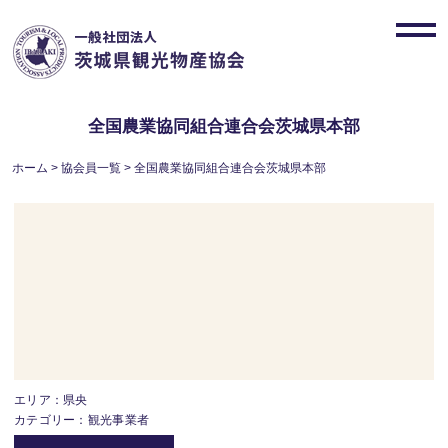
Skip
to
toggl
content
navig
全国農業協同組合連合会茨城県本部
ホーム
>
協会員一覧
>
全国農業協同組合連合会茨城県本部
エリア：県央
カテゴリー：観光事業者