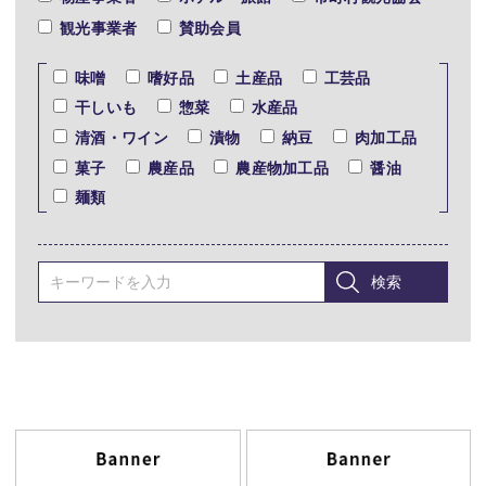
観光事業者
賛助会員
味噌
嗜好品
土産品
工芸品
干しいも
惣菜
水産品
清酒・ワイン
漬物
納豆
肉加工品
菓子
農産品
農産物加工品
醤油
麺類