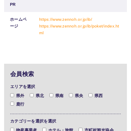
PR
ホームペ
https://www.zennoh.or.jp/ib/
ージ
https://www.zennoh.or.jp/ib/poket/index.ht
ml
会員検索
エリアを選択
県外
県北
県南
県央
県西
鹿行
カテゴリーを選択を選択
物産事業者
ホテル・旅館
市町村観光協会