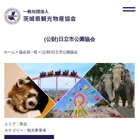
Skip
to
toggl
content
navig
(公財)日立市公園協会
ホーム
>
協会員一覧
>
(公財)日立市公園協会
エリア：県北
カテゴリー：観光事業者