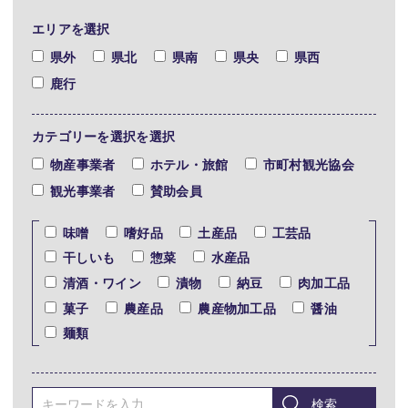
エリアを選択
県外
県北
県南
県央
県西
鹿行
カテゴリーを選択を選択
物産事業者
ホテル・旅館
市町村観光協会
観光事業者
賛助会員
味噌
嗜好品
土産品
工芸品
干しいも
惣菜
水産品
清酒・ワイン
漬物
納豆
肉加工品
菓子
農産品
農産物加工品
醤油
麺類