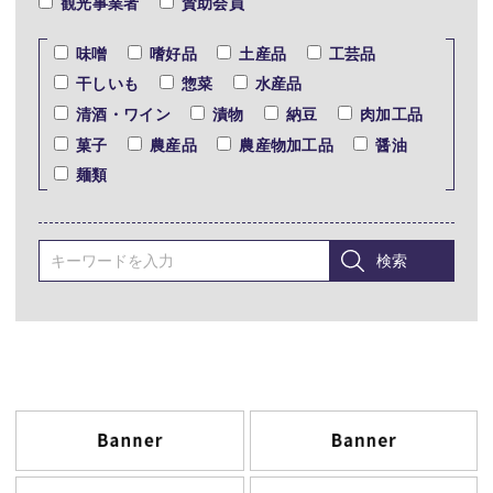
観光事業者
賛助会員
味噌
嗜好品
土産品
工芸品
干しいも
惣菜
水産品
清酒・ワイン
漬物
納豆
肉加工品
菓子
農産品
農産物加工品
醤油
麺類