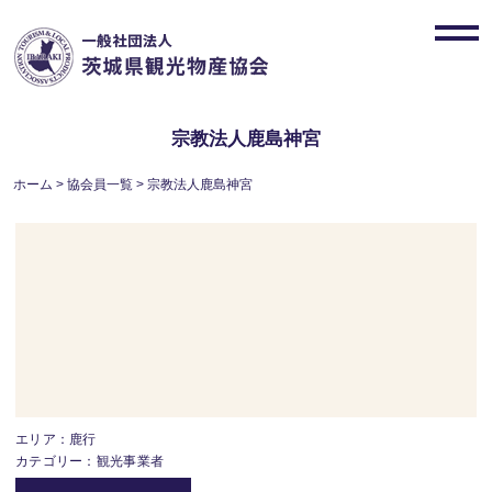
Skip
to
toggl
content
navig
宗教法人鹿島神宮
ホーム
>
協会員一覧
>
宗教法人鹿島神宮
エリア：鹿行
カテゴリー：観光事業者