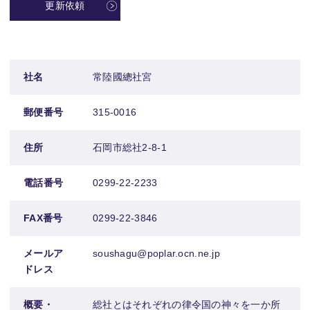
更新依頼
社名
常陸國總社宮
郵便番号
315-0016
住所
石岡市総社2-8-1
電話番号
0299-22-2233
FAX番号
0299-22-3846
メールア
soushagu@poplar.ocn.ne.jp
ドレス
概要・
総社とはそれぞれの律令国の神々を一か所