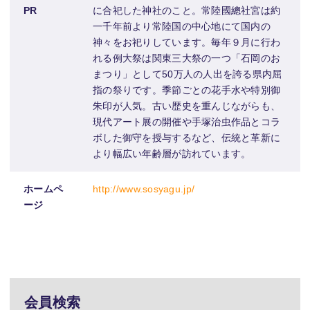
PR
に合祀した神社のこと。常陸國總社宮は約
一千年前より常陸国の中心地にて国内の
神々をお祀りしています。毎年９月に行わ
れる例大祭は関東三大祭の一つ「石岡のお
まつり」として50万人の人出を誇る県内屈
指の祭りです。季節ごとの花手水や特別御
朱印が人気。古い歴史を重んじながらも、
現代アート展の開催や手塚治虫作品とコラ
ボした御守を授与するなど、伝統と革新に
より幅広い年齢層が訪れています。
ホームペ
http://www.sosyagu.jp/
ージ
会員検索