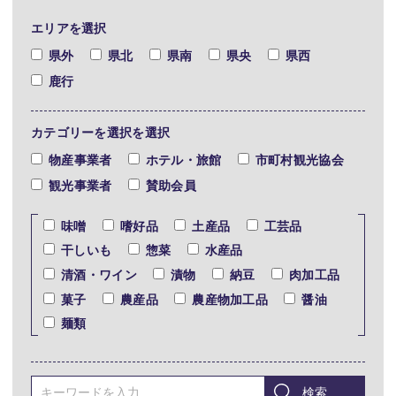
エリアを選択
県外
県北
県南
県央
県西
鹿行
カテゴリーを選択を選択
物産事業者
ホテル・旅館
市町村観光協会
観光事業者
賛助会員
味噌
嗜好品
土産品
工芸品
干しいも
惣菜
水産品
清酒・ワイン
漬物
納豆
肉加工品
菓子
農産品
農産物加工品
醤油
麺類