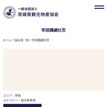
Skip
to
toggl
content
navig
常陸國總社宮
ホーム
>
協会員一覧
>
常陸國總社宮
エリア：県南
カテゴリー：観光事業者