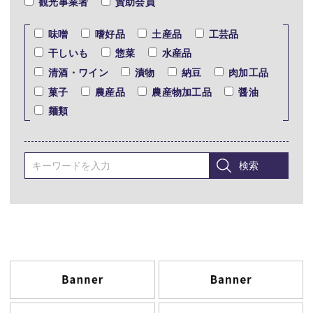
観光事業者
賛助会員
味噌
嗜好品
土産品
工芸品
干しいも
惣菜
水産品
清酒・ワイン
漬物
納豆
肉加工品
菓子
農産品
農産物加工品
醤油
麺類