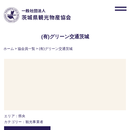
Skip
to
toggl
content
navig
(有)グリーン交通茨城
ホーム
>
協会員一覧
>
(有)グリーン交通茨城
エリア：県央
カテゴリー：観光事業者