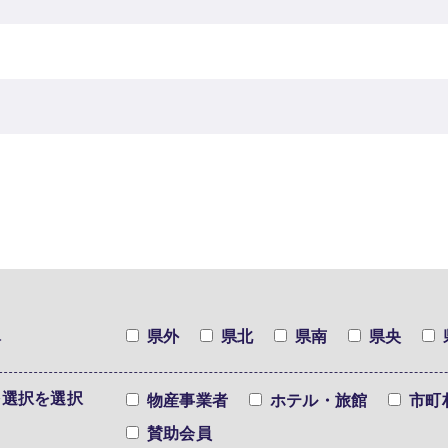
択
県外
県北
県南
県央
を選択を選択
物産事業者
ホテル・旅館
市町
賛助会員