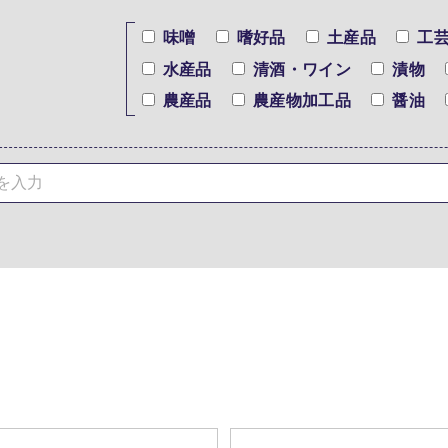
味噌
嗜好品
土産品
工
水産品
清酒・ワイン
漬物
農産品
農産物加工品
醤油