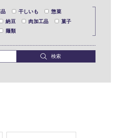
芸品
干しいも
惣菜
納豆
肉加工品
菓子
麺類