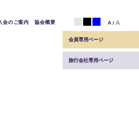
白
黒
青
A
入会のご案内
協会概要
A
/
会員専用ページ
旅行会社専用ページ