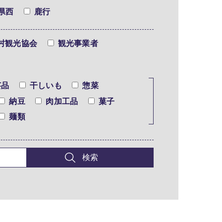
県西
鹿行
村観光協会
観光事業者
芸品
干しいも
惣菜
納豆
肉加工品
菓子
麺類