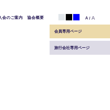
白
黒
青
A
入会のご案内
協会概要
A
/
会員専用ページ
旅行会社専用ページ