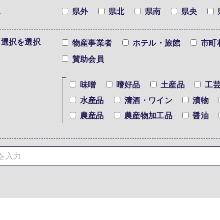
択
県外
県北
県南
県央
を選択を選択
物産事業者
ホテル・旅館
市町
賛助会員
味噌
嗜好品
土産品
工
水産品
清酒・ワイン
漬物
農産品
農産物加工品
醤油