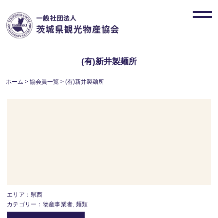
Skip
to
toggl
content
navig
(有)新井製麺所
ホーム
>
協会員一覧
>
(有)新井製麺所
エリア：県西
カテゴリー：物産事業者, 麺類