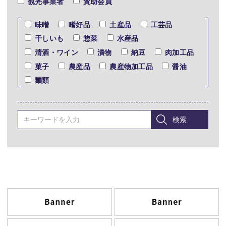
観光事業者
賛助会員
味噌
嗜好品
土産品
工芸品
干しいも
惣菜
水産品
清酒・ワイン
漬物
納豆
肉加工品
菓子
農産品
農産物加工品
醤油
麺類