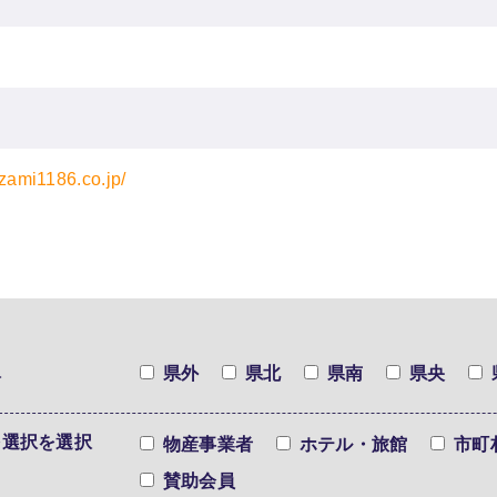
azami1186.co.jp/
択
県外
県北
県南
県央
を選択を選択
物産事業者
ホテル・旅館
市町
賛助会員