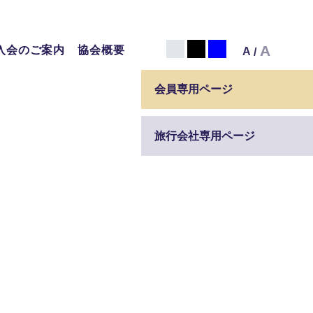
白
黒
青
A
入会のご案内
協会概要
A
/
会員専用ページ
旅行会社専用ページ