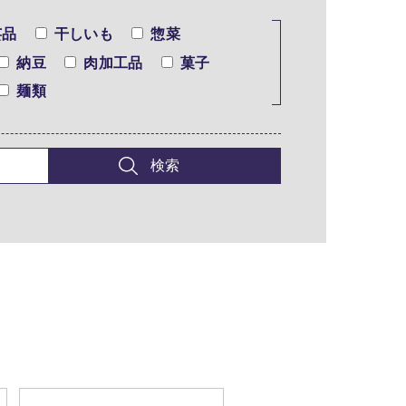
芸品
干しいも
惣菜
納豆
肉加工品
菓子
麺類