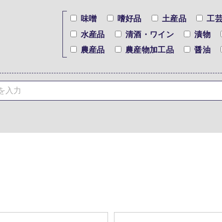
味噌
嗜好品
土産品
工
水産品
清酒・ワイン
漬物
農産品
農産物加工品
醤油