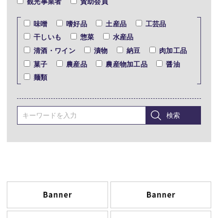
観光事業者
賛助会員
味噌
嗜好品
土産品
工芸品
干しいも
惣菜
水産品
清酒・ワイン
漬物
納豆
肉加工品
菓子
農産品
農産物加工品
醤油
麺類