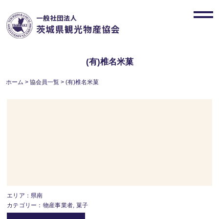
Skip
to
toggl
content
navig
(有)椎名米菓
ホーム
>
協会員一覧
>
(有)椎名米菓
エリア：県南
カテゴリー：物産事業者, 菓子