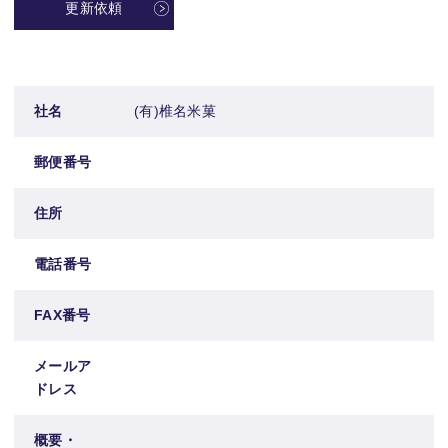
更新依頼
社名
(有)椎名米菓
郵便番号
住所
電話番号
FAX番号
メールア
ドレス
概要・