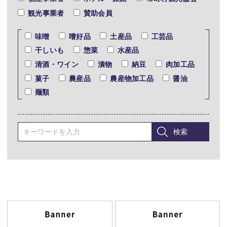
観光事業者
賛助会員
味噌
嗜好品
土産品
工芸品
干しいも
惣菜
水産品
清酒・ワイン
漬物
納豆
肉加工品
菓子
農産品
農産物加工品
醤油
麺類