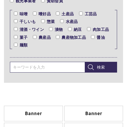
観光事業者
賛助会員
味噌
嗜好品
土産品
工芸品
干しいも
惣菜
水産品
清酒・ワイン
漬物
納豆
肉加工品
菓子
農産品
農産物加工品
醤油
麺類