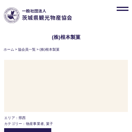
Skip
to
toggl
content
navig
(株)根本製菓
ホーム
>
協会員一覧
>
(株)根本製菓
エリア：県西
カテゴリー：物産事業者, 菓子