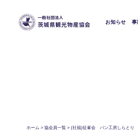
Skip
to
content
お知らせ
事
ホーム
>
協会員一覧
>
(社福)征峯会 パン工房しらとり