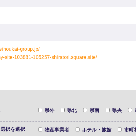
seihoukai-group.jp/
my-site-103881-105257-shiratori.square.site/
択
県外
県北
県南
県央
を選択を選択
物産事業者
ホテル・旅館
市町