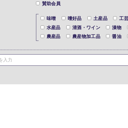
賛助会員
味噌
嗜好品
土産品
工
水産品
清酒・ワイン
漬物
農産品
農産物加工品
醤油