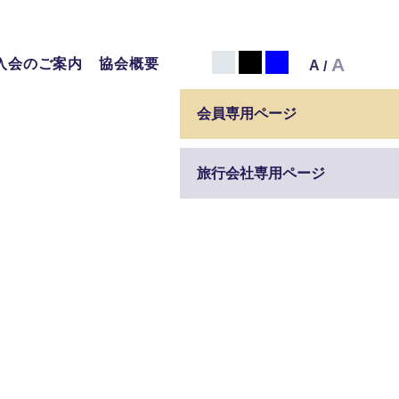
白
黒
青
A
入会のご案内
協会概要
A
/
会員専用ページ
旅行会社専用ページ