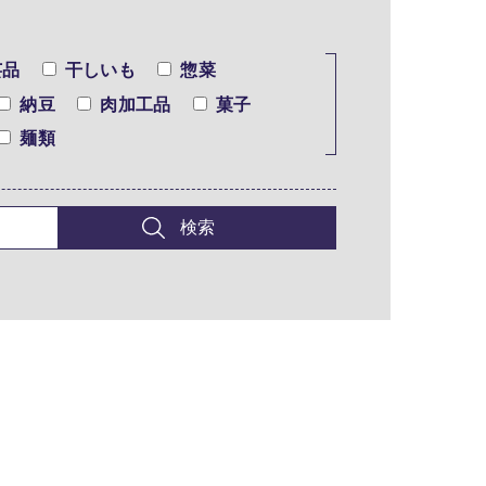
芸品
干しいも
惣菜
納豆
肉加工品
菓子
麺類