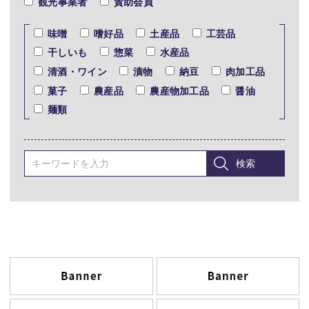
観光事業者
賛助会員
味噌
嗜好品
土産品
工芸品
干しいも
惣菜
水産品
清酒・ワイン
漬物
納豆
肉加工品
菓子
農産品
農産物加工品
醤油
麺類