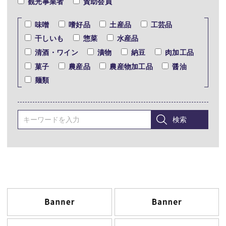
観光事業者
賛助会員
味噌
嗜好品
土産品
工芸品
干しいも
惣菜
水産品
清酒・ワイン
漬物
納豆
肉加工品
菓子
農産品
農産物加工品
醤油
麺類