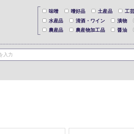
味噌
嗜好品
土産品
工
水産品
清酒・ワイン
漬物
農産品
農産物加工品
醤油