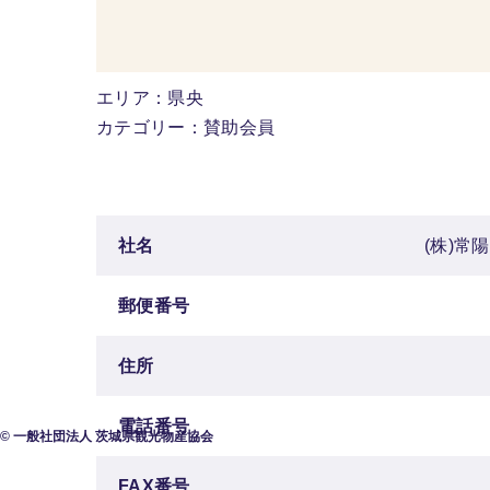
エリア：県央
カテゴリー：賛助会員
社名
(株)常
郵便番号
住所
電話番号
© 一般社団法人 茨城県観光物産協会
FAX番号