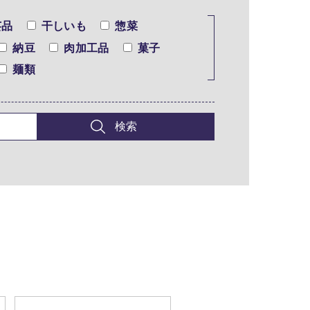
芸品
干しいも
惣菜
納豆
肉加工品
菓子
麺類