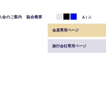
白
黒
青
A
入会のご案内
協会概要
A
/
会員専用ページ
旅行会社専用ページ