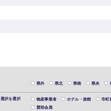
択
県外
県北
県南
県央
を選択を選択
物産事業者
ホテル・旅館
市町
賛助会員