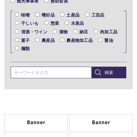
観光事業者
賛助会員
味噌
嗜好品
土産品
工芸品
干しいも
惣菜
水産品
清酒・ワイン
漬物
納豆
肉加工品
菓子
農産品
農産物加工品
醤油
麺類