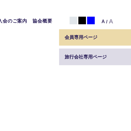
白
黒
青
A
入会のご案内
協会概要
A
/
会員専用ページ
旅行会社専用ページ