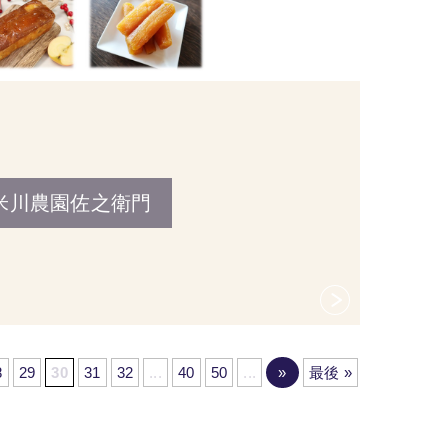
米川農園佐之衛門
8
29
30
31
32
...
40
50
...
»
最後 »