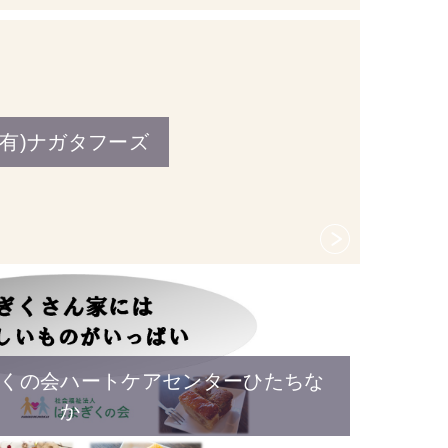
(有)ナガタフーズ
くの会ハートケアセンターひたちな
か