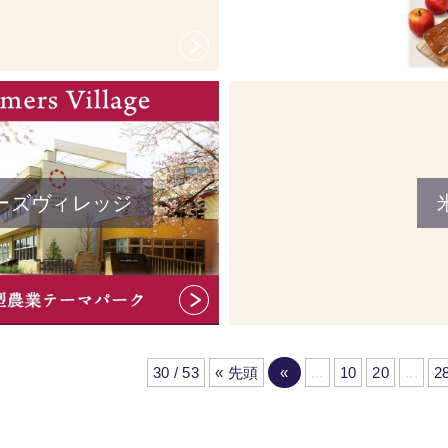
ーズヴィレッジ
30 / 53
« 先頭
«
...
10
20
...
2