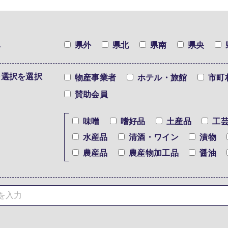
択
県外
県北
県南
県央
を選択を選択
物産事業者
ホテル・旅館
市町
賛助会員
味噌
嗜好品
土産品
工
水産品
清酒・ワイン
漬物
農産品
農産物加工品
醤油