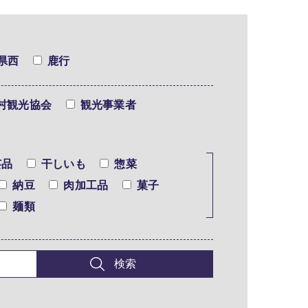
県西
鹿行
村観光協会
観光事業者
芸品
干しいも
惣菜
納豆
肉加工品
菓子
麺類