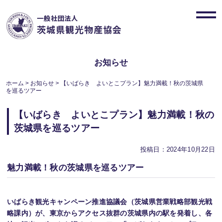
Skip
to
toggl
content
navig
お知らせ
ホーム
>
お知らせ
>
【いばらき よいとこプラン】魅力満載！秋の茨城県
を巡るツアー
【いばらき よいとこプラン】魅力満載！秋の
茨城県を巡るツアー
投稿日：2024年10月22日
魅力満載！秋の茨城県を巡るツアー
いばらき観光キャンペーン推進協議会（茨城県営業戦略部観光戦
略課内）が、東京からアクセス抜群の茨城県内の駅を発着し、各