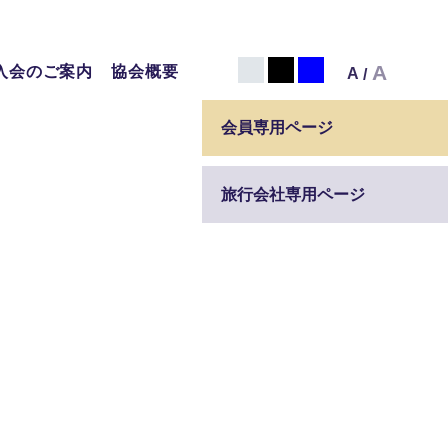
白
黒
青
A
入会のご案内
協会概要
A
/
会員専用ページ
旅行会社専用ページ