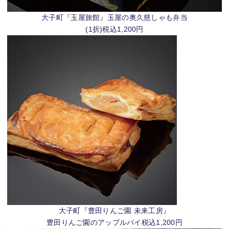
大子町『玉屋旅館』玉屋の奥久慈しゃも弁当
(1折)税込1,200円
大子町『豊田りんご園 未来工房』
豊田りんご園のアップルパイ税込1,200円