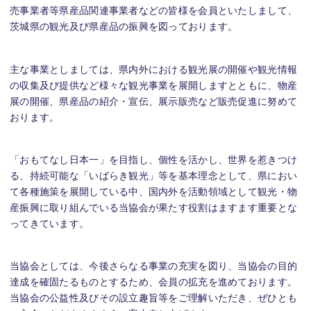
売事業者等県産品関連事業者などの皆様を会員といたしまして、
茨城県の観光及び県産品の振興を図っております。
主な事業としましては、県内外における観光展の開催や観光情報
の収集及び提供など様々な観光事業を展開しますとともに、物産
展の開催、県産品の紹介・宣伝、展示販売など販売促進に努めて
おります。
「おもてなし日本一」を目指し、個性を活かし、世界を惹きつけ
る、持続可能な「いばらき観光」等を基本理念として、県におい
て各種施策を展開している中、国内外を活動領域として観光・物
産振興に取り組んでいる当協会が果たす役割はますます重要とな
ってきています。
当協会としては、今後さらなる事業の充実を図り、当協会の目的
達成を確固たるものとするため、会員の拡充を進めております。
当協会の公益性及びその設立趣旨等をご理解いただき、ぜひとも