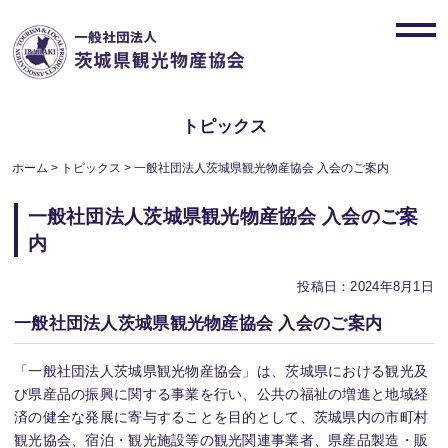
Skip
to
toggl
content
navig
トピックス
ホーム
>
トピックス
>
一般社団法人茨城県観光物産協会 入会のご案内
一般社団法人茨城県観光物産協会 入会のご案
内
投稿日：2024年8月1日
一般社団法人茨城県観光物産協会 入会のご案内
「一般社団法人茨城県観光物産協会」は、茨城県における観光及
び県産品の振興に関する事業を行い、公共の福祉の増進と地域経
済の健全な発展に寄与することを目的として、茨城県内の市町村
観光協会、宿泊・観光施設等の観光関連事業者、県産品製造・販